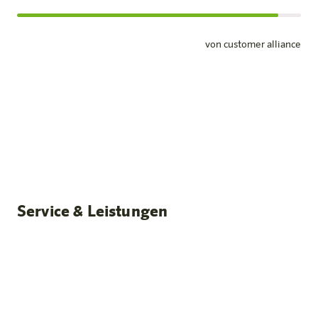
von customer alliance
Standardzimmer
Unsere Zimmer
Mehr erfahren
Service & Leistungen