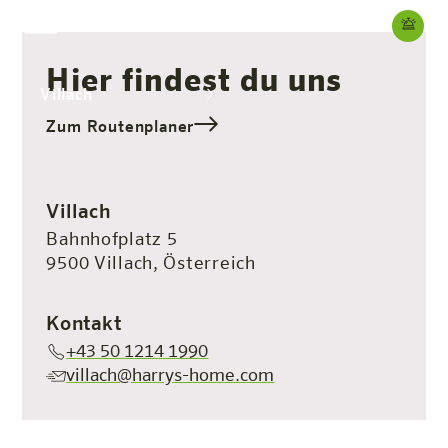
Hier findest du uns
Villach
Zum Routenplaner
Das Hotel
Zimmer & Angebote
Erleben
Infos
Villach
Bahnhofplatz 5
9500 Villach, Österreich
Kontakt
+43 50 1214 1990
villach@harrys-home.com