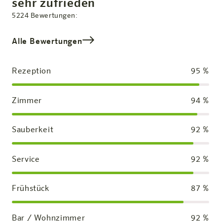
Zufriedenheit:
sehr zufrieden
Gesamtbewertung
5224
Bewertungen:
Alle Bewertungen
Rezeption
95
%
Zimmer
94
%
Sauberkeit
92
%
Service
92
%
Frühstück
87
%
Bar / Wohnzimmer
92
%