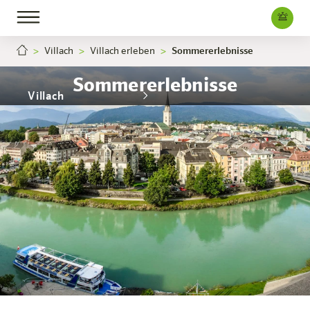
Villach
Villach erleben
Sommererlebnisse
Sommererlebnisse
Villach
Das Hotel
Zimmer & Angebote
Erleben
Infos