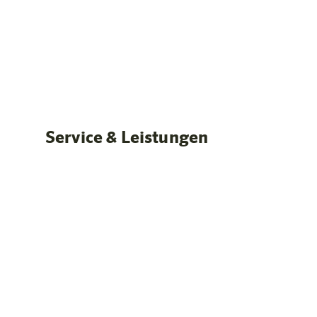
Standardzimmer
Mehr er
Unsere Zimmer
Service & Leistungen
Geräumige Studios & Apartments mit Kitche
ideal für Familien & Longstay