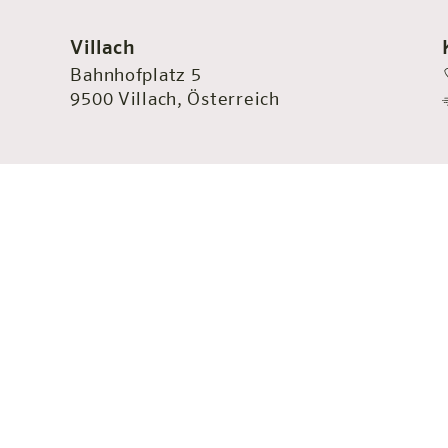
Villach
Bahnhofplatz 5
9500 Villach, Österreich
of befindet sich das neue
 Stil der dritten Design-
Kärntens bildet es