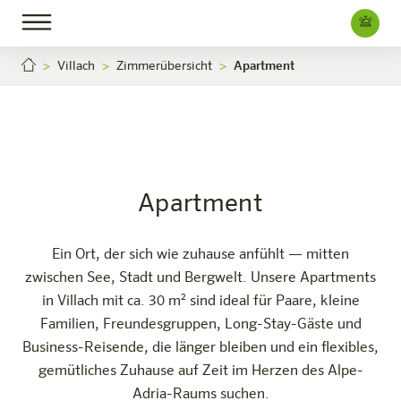
Villach
Zimmerübersicht
Apartment
Apartment
Villach
Jetzt buchen
Das Hotel
Zimmer & Angebote
Erleben
Infos
Apartment
Ein Ort, der sich wie zuhause anfühlt — mitten
zwischen See, Stadt und Bergwelt. Unsere Apartments
in Villach mit ca. 30 m² sind ideal für Paare, kleine
Familien, Freundesgruppen, Long-Stay-Gäste und
Business-Reisende, die länger bleiben und ein flexibles,
gemütliches Zuhause auf Zeit im Herzen des Alpe-
Adria-Raums suchen.