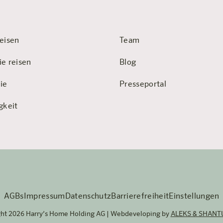
eisen
Team
ie reisen
Blog
ie
Presseportal
gkeit
AGBs
Impressum
Datenschutz
Barrierefreiheit
Einstellungen
ght 2026 Harry’s Home Holding AG | Webdeveloping by
ALEKS & SHANT