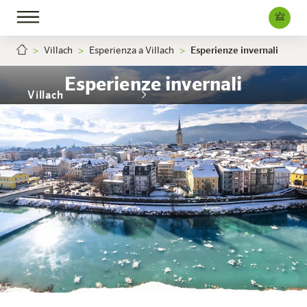
Villach
Esperienza a Villach
Esperienze invernali
Esperienze invernali
Villach
L'hotel
Camere e offerte
Esperienza
Info