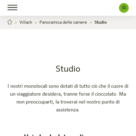
Villach
Panoramica delle camere
Studio
Studio
Villach
Carriera
L'hotel
Camere e offerte
Esperienza
Info
Studio
I nostri monolocali sono dotati di tutto ciò che il cuore di
un viaggiatore desidera, tranne forse il cioccolato. Ma
non preoccuparti, la troverai nel nostro punto di
assistenza.