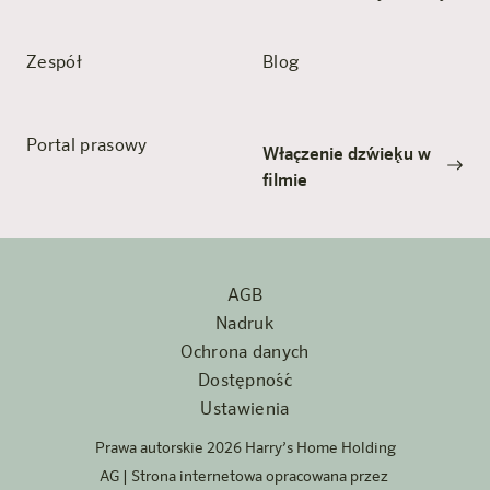
Zespół
Blog
Portal prasowy
Włączenie dźwięku w
filmie
AGB
Nadruk
Ochrona danych
Dostępność
Ustawienia
Prawa autorskie 2026 Harry’s Home Holding
AG | Strona internetowa opracowana przez