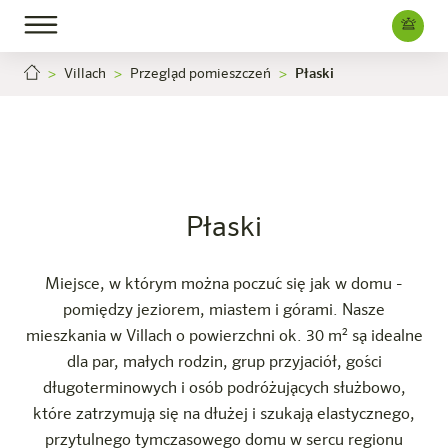
Villach
Przegląd pomieszczeń
Płaski
Płaski
Villach
Kariera
Hotel
Pokoje i oferty
Doświadczenie
Info
Płaski
Miejsce, w którym można poczuć się jak w domu -
pomiędzy jeziorem, miastem i górami. Nasze
mieszkania w Villach o powierzchni ok. 30 m² są idealne
dla par, małych rodzin, grup przyjaciół, gości
długoterminowych i osób podróżujących służbowo,
które zatrzymują się na dłużej i szukają elastycznego,
przytulnego tymczasowego domu w sercu regionu