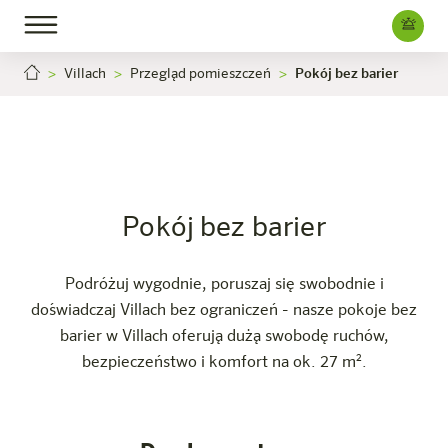
Villach
Przegląd pomieszczeń
Pokój bez barier
Pokój bez barier
Villach
Kariera
Hotel
Pokoje i oferty
Doświadczenie
Info
Pokój bez barier
Podróżuj wygodnie, poruszaj się swobodnie i
doświadczaj Villach bez ograniczeń - nasze pokoje bez
barier w Villach oferują dużą swobodę ruchów,
bezpieczeństwo i komfort na ok. 27 m².