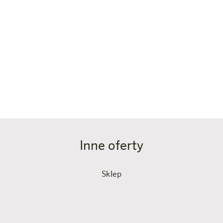
bezpośrednio z naszą recepcją, jeśli potrzebujesz
pomocy. Klimatyzacja i bezpłatne Wi-Fi w całym hotelu
również zapewniają komfort – idealne do planowania
następnej wędrówki, prowadzenia rozmów wideo lub
przesyłania strumieniowego.
Zarezerwuj teraz
Inne oferty
Sklep