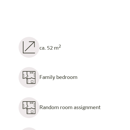
2
ca. 52 m
Family bedroom
Random room assignment