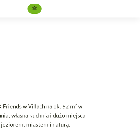
Rodzina i przyjaciele
Kariera
 Friends w Villach na ok. 52 m² w
ania, własna kuchnia i dużo miejsca
 jeziorem, miastem i naturą.