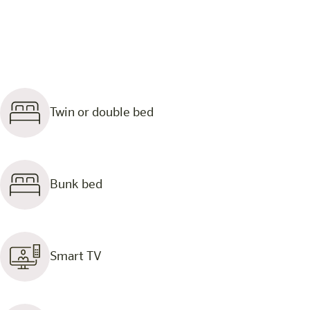
Twin or double bed
Bunk bed
Smart TV