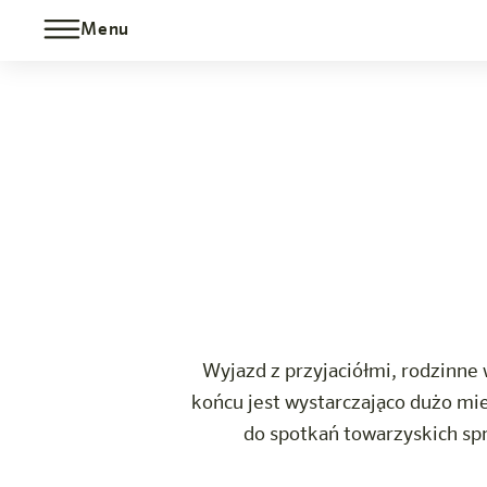
Menu
Villach
Rodzina i przyjaciele
Ka
Hotel
Pokoje i oferty
Doświadczenie
Info
Wyjazd z przyjaciółmi, rodzinne 
końcu jest wystarczająco dużo miej
do spotkań towarzyskich spr