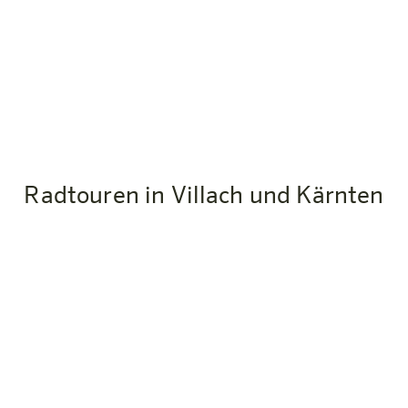
Radtouren in Villach und Kärnten
Von Salzburg über Villach ans Meer
Alpe Adria Radweg ab Villach