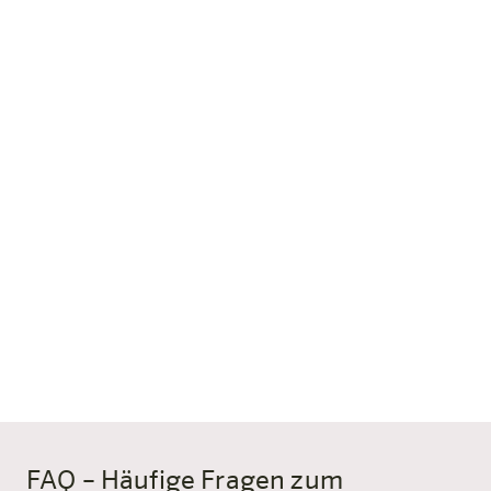
So wohnst du im harry's home
Dein
Radhotel
in Villach
harry’s home Villach wurde 2023 eröffnet und ist das
erste Haus in der dritten Design-Generation der Marke.
Für Radreisende ist das Haus gezielt ausgestattet – vom
sicheren Abstellen bis zum Werkzeug für unterwegs.
Standardzimmer
Mehr erfahren
FAQ – Häufige Fragen zum