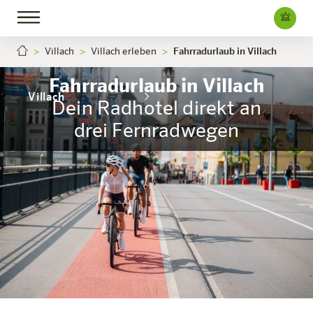
Villach
Villach erleben
Fahrradurlaub in Villach
Fahrradurlaub in Villach
Villach
Dein Radhotel direkt an
Das Hotel
Zimmer & Angebote
Erleben
Infos
drei Fernradwegen